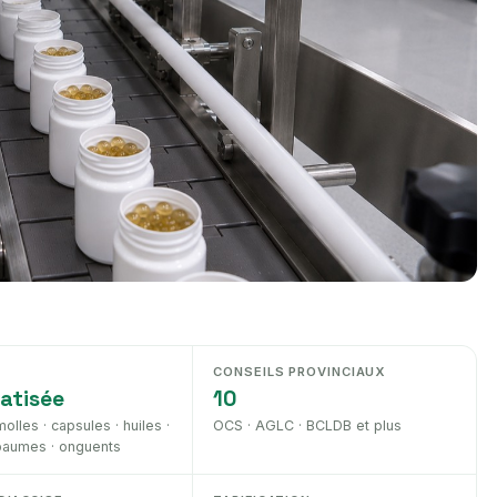
CONSEILS PROVINCIAUX
atisée
10
olles · capsules · huiles ·
OCS · AGLC · BCLDB et plus
baumes · onguents