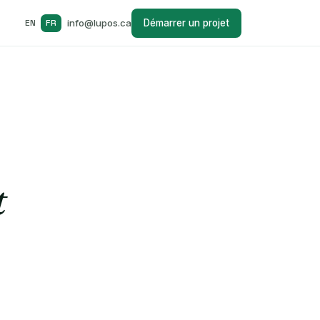
EN
FR
info@lupos.ca
Démarrer un projet
t