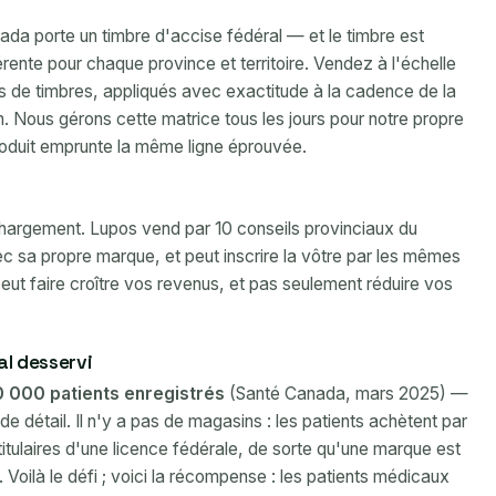
a porte un timbre d'accise fédéral — et le timbre est
érente pour chaque province et territoire. Vendez à l'échelle
es de timbres, appliqués avec exactitude à la cadence de la
on. Nous gérons cette matrice tous les jours pour notre propre
oduit emprunte la même ligne éprouvée.
 chargement. Lupos vend par 10 conseils provinciaux du
c sa propre marque, et peut inscrire la vôtre par les mêmes
t faire croître vos revenus, et pas seulement réduire vos
mal desservi
0 000 patients enregistrés
(Santé Canada, mars 2025) —
e détail. Il n'y a pas de magasins : les patients achètent par
ulaires d'une licence fédérale, de sorte qu'une marque est
e. Voilà le défi ; voici la récompense : les patients médicaux