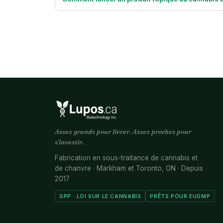
Assez grands pour livrer. Assez proches pour
s'investir.
Fabrication en sous-traitance de cannabis et
de chanvre · Markham et Toronto, ON · Depuis
2017
GPP · LOI SUR LE CANNABIS
PRÊTS POUR EUGMP