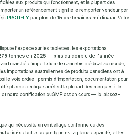
fidèles aux produits qui fonctionnent, et la plupart des
emporter un référencement signifie le remporter vendeur par
déjà
PROOFLY
par
plus de 15 partenaires médicaux
. Votre
ispute l'espace sur les tablettes, les exportations
275 tonnes en 2025 — plus du double de l'année
 grand marché d'importation de cannabis médical au monde,
les importations australiennes de produits canadiens ont à
ussi la voie ardue : permis d'importation, documentation pour
ualité pharmaceutique arrêtent la plupart des marques à la
, et notre certification euGMP est en cours — le laissez-
iqué qui nécessite un emballage conforme ou des
autorisés
dont la propre ligne est à pleine capacité, et les